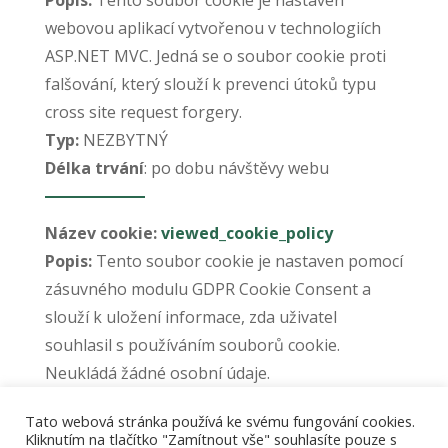
Popis:
Tento soubor cookie je nastaven
webovou aplikací vytvořenou v technologiích
ASP.NET MVC. Jedná se o soubor cookie proti
falšování, který slouží k prevenci útoků typu
cross site request forgery.
Typ:
NEZBYTNÝ
Délka trvání
: po dobu návštěvy webu
Název cookie:
viewed_cookie_policy
Popis:
Tento soubor cookie je nastaven pomocí
zásuvného modulu GDPR Cookie Consent a
slouží k uložení informace, zda uživatel
souhlasil s používáním souborů cookie.
Neukládá žádné osobní údaje.
Typ:
NEZBYTNÝ
Tato webová stránka používá ke svému fungování cookies.
Délka trvání
: 11 měsíců
Kliknutím na tlačítko "Zamítnout vše" souhlasíte pouze s